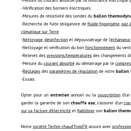
-Mesure du courant absorbé par la résistance électrique 
-Vérification des borniers électriques.
-Mesures de résistivité des sondes du
ballon thermodyn
-Recherche de fuite obligatoire de
fluide frigorigène
,
gaz à
climatique sur Terre
.
-
Nettoyage
,
désinfection
et dépoussiérage de l'
échangeur
-Nettoyage et vérification du bon
fonctionnement
du venti
-Relevés des
pressions/températures
des changements d'
-Mesure du
courant absorbé
au démarrage par le
compres
-
Réglages
des
paramètres de régulation
de votre
ballon
-Essais.
Opter pour un
entretien
annuel ou la
souscription
d'u
garder la garantie de son
chauffe eau
, s'assurer d'un
coe
sur sa facture d'électricité
et
fiabliliser
son
ballon ther
Notre
société Techni-chaud'froid76
assure avec
professio