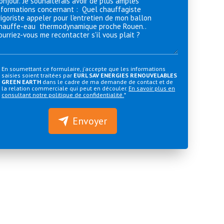
En soumettant ce formulaire, j'accepte que les informations
saisies soient traitées par
EURL SAV ENERGIES RENOUVELABLES
GREEN EARTH
dans le cadre de ma demande de contact et de
la relation commerciale qui peut en découler.
En savoir plus en
consultant notre politique de confidentialité.
*
Envoyer