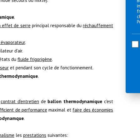
(mode secours ou mixte).
amique
.
 effet de serre
principal responsable du
réchauffement
 évaporateur
.
lateur d'air.
états du
fluide frigorigène
.
seur
et pendant son cycle de fonctionnement.
 thermodynamique
.
n
contrat d'entretien
de
ballon thermodynamique
c'est
fficient de performance
maximal et
faire des économies
modynamque
.
nalisme
les
prestations
suivantes: