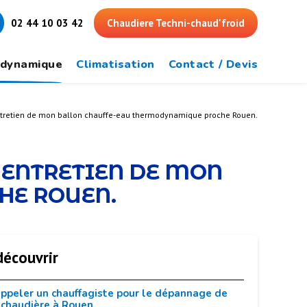
02 44 10 03 42
Chaudiere Techni-chaud'froid
odynamique
Climatisation
Contact / Devis
'entretien de mon ballon chauffe-eau thermodynamique proche Rouen.
'ENTRETIEN DE MON
HE ROUEN.
découvrir
ppeler un chauffagiste pour le dépannage de
chaudière à Rouen.