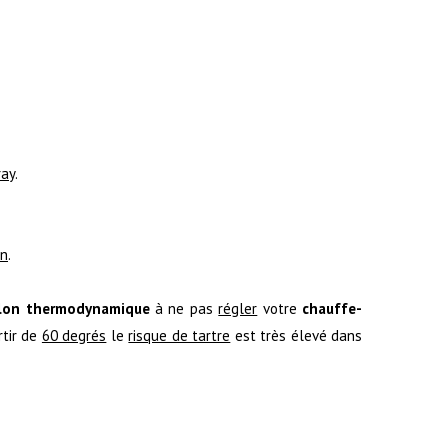
ray
.
an
.
llon thermodynamique
à ne pas
régler
votre
chauffe-
rtir de
60 degrés
le
risque de tartre
est très élevé dans