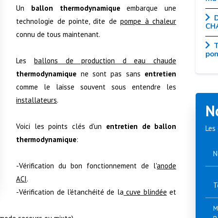
Un
ballon thermodynamique
embarque une
D
technologie de pointe, dite de
pompe à chaleur
CH
connu de tous maintenant.
T
pom
Les
ballons de production d eau chaude
thermodynamique
ne sont pas sans
entretien
comme le laisse souvent sous entendre les
installateurs
.
N
Voici les points clés d'un
entretien de ballon
Les 
thermodynamique
:
N
-Vérification du bon fonctionnement de l'
anode
ACI
.
T
-Vérification de l'étanchéité de la
cuve blindée
et
M